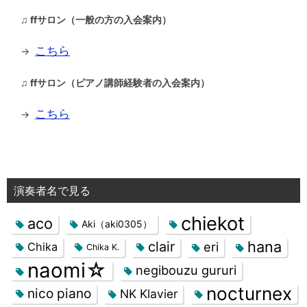
♫ ffサロン（一般の方の入会案内）
こちら
→
♫ ffサロン（ピアノ講師経験者の入会案内）
こちら
→
演奏者名で見る
chiekot
aco
Aki（aki0305）
hana
clair
eri
Chika
Chika K.
naomi☆
negibouzu gururi
nocturnex
nico piano
NK Klavier