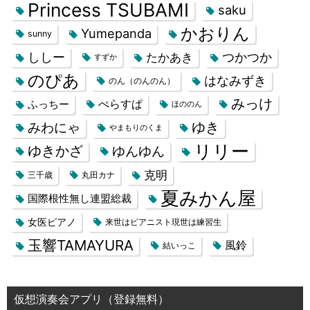
Princess TSUBAMI
saku
かおりん
Yumepanda
sunny
ししー
つかつか
たかあき
すずか
のぴあ
はなみずき
のん（のんのん）
みっけ
ぺらすぱ
ふっちー
ほののん
みわにゃ
ゆき
やまもりのくま
リリー
ゆきかざ
ゆんゆん
克明
三千歳
丸田カナ
夏みかん屋
国際根性無し連盟総裁
女医ピアノ
来世はピアニスト現世は練習生
玉響TAMAYURA
風鈴
結いっこ
仮想演奏会アプリ（登録無料）