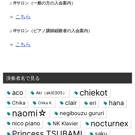
♫ ffサロン（一般の方の入会案内）
こちら
→
♫ ffサロン（ピアノ講師経験者の入会案内）
こちら
→
演奏者名で見る
chiekot
aco
Aki（aki0305）
hana
clair
eri
Chika
Chika K.
naomi☆
negibouzu gururi
nocturnex
nico piano
NK Klavier
Princess TSUBAMI
saku