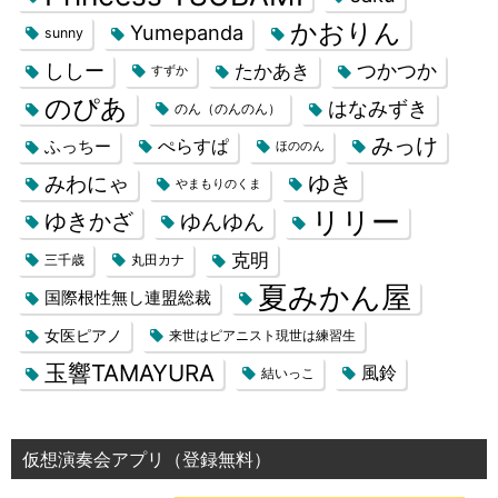
かおりん
Yumepanda
sunny
ししー
つかつか
たかあき
すずか
のぴあ
はなみずき
のん（のんのん）
みっけ
ぺらすぱ
ふっちー
ほののん
みわにゃ
ゆき
やまもりのくま
リリー
ゆきかざ
ゆんゆん
克明
三千歳
丸田カナ
夏みかん屋
国際根性無し連盟総裁
女医ピアノ
来世はピアニスト現世は練習生
玉響TAMAYURA
風鈴
結いっこ
仮想演奏会アプリ（登録無料）